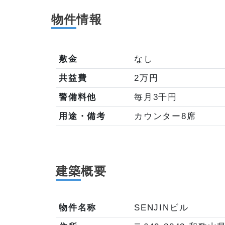
物件
情報
敷金
なし
共益費
2万円
警備料他
毎月3千円
用途・備考
カウンター8席
建築
概要
物件名称
SENJINビル